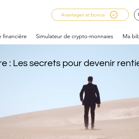
Avantages et bonus
é financière
Simulateur de crypto-monnaies
Ma bib
re : Les secrets pour devenir renti