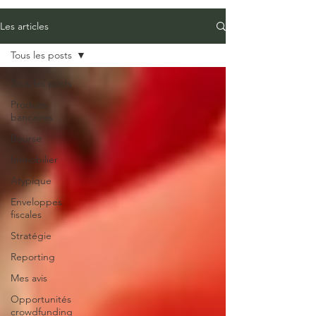
Les articles
Tous les posts
Tous les posts
Produits
bancaires
Bourse
Immobilier
Atypique
Enveloppes
fiscales
Stratégie
Reporting
Mes avis
Opportunités
crowdfunding