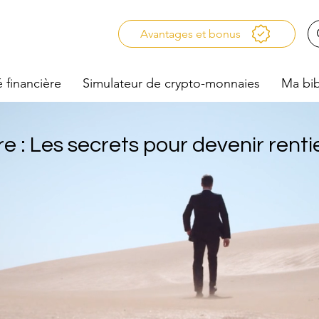
Avantages et bonus
é financière
Simulateur de crypto-monnaies
Ma bib
re : Les secrets pour devenir renti