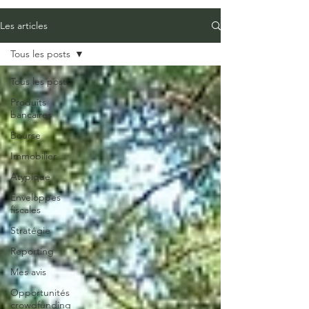
Les articles
Tous les posts
Tous les posts
Produits
bancaires
Bourse
Immobilier
Atypique
Enveloppes
fiscales
Stratégie
Reporting
Mes avis
Opportunités
crowdfunding