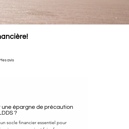
inancière!
Mes avis
r une épargne de précaution
 LDDS ?
un socle financier essentiel pour