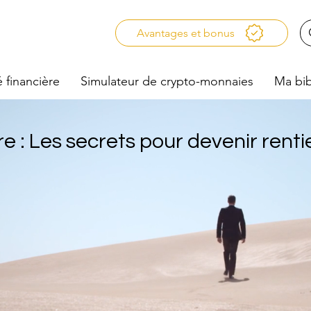
Avantages et bonus
é financière
Simulateur de crypto-monnaies
Ma bib
re : Les secrets pour devenir renti