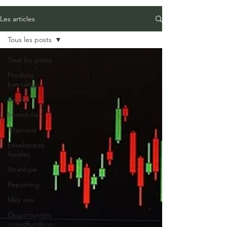
Les articles
Tous les posts
Tous les posts
Produits
bancaires
Bourse
Immobilier
Atypique
Enveloppes
fiscales
Stratégie
Reporting
Mes avis
Opportunités
crowdfunding