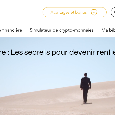
Avantages et bonus
é financière
Simulateur de crypto-monnaies
Ma bib
re : Les secrets pour devenir renti