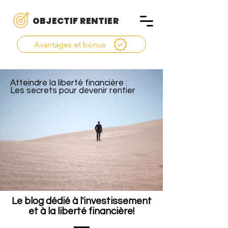
OBJECTIF RENTIER
Avantages et bonus
Atteindre la liberté financière :
Les secrets pour devenir rentier
Le blog dédié à l'investissement
et à la liberté financière!