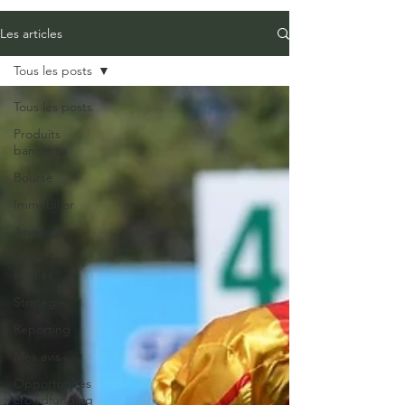
Les articles
Tous les posts
Tous les posts
Produits
bancaires
Bourse
Immobilier
Atypique
Enveloppes
fiscales
Stratégie
Reporting
Mes avis
Opportunités
crowdfunding