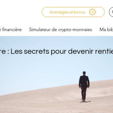
Avantages et bonus
é financière
Simulateur de crypto-monnaies
Ma bib
re : Les secrets pour devenir renti