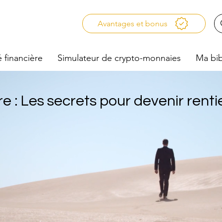
Avantages et bonus
é financière
Simulateur de crypto-monnaies
Ma bib
re : Les secrets pour devenir renti