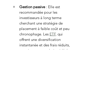
Gestion passive
 : Elle est 
recommandée pour les 
investisseurs à long terme 
cherchant une stratégie de 
placement à faible coût et peu 
chronophage. Les 
ETF
, qui 
offrent une diversification 
instantanée et des frais réduits, 
constituent une solution idéale 
pour ceux qui souhaitent investir 
de manière simple et rentable 
sur la durée.
Gestion active
 : Elle convient 
davantage aux investisseurs 
avertis, ayant le temps et 
l’expertise nécessaires pour 
analyser les marchés. Les 
personnes prêtes à prendre des 
risques pour essayer de 