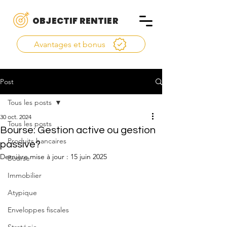
OBJECTIF RENTIER
Avantages et bonus
Post
Tous les posts
30 oct. 2024
Tous les posts
Bourse: Gestion active ou gestion
Produits bancaires
passive?
Dernière mise à jour :
15 juin 2025
Bourse
Immobilier
Atypique
Enveloppes fiscales