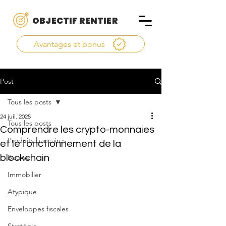
OBJECTIF RENTIER
Avantages et bonus
Post
Tous les posts
24 juil. 2025
Tous les posts
Comprendre les crypto-monnaies
Produits bancaires
et le fonctionnement de la
blockchain
Bourse
Immobilier
Atypique
Enveloppes fiscales