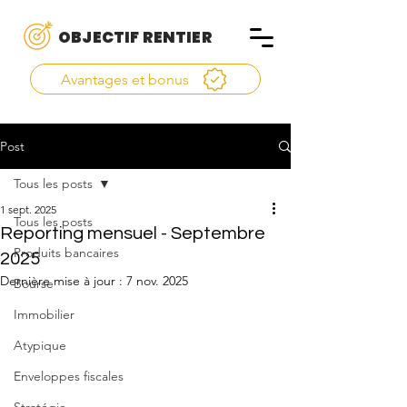
OBJECTIF RENTIER
Avantages et bonus
Post
Tous les posts
1 sept. 2025
Tous les posts
Reporting mensuel - Septembre
Produits bancaires
2025
Dernière mise à jour :
7 nov. 2025
Bourse
Immobilier
Atypique
Enveloppes fiscales