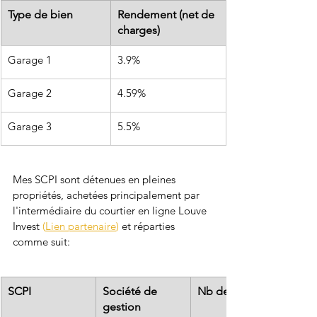
Type de bien
Rendement (net de 
charges)
Garage 1
3.9%
Garage 2
4.59%
Garage 3
5.5%
Mes SCPI sont détenues en pleines 
propriétés, achetées principalement par 
l'intermédiaire du 
courtier en ligne Louve 
Invest
 (
Lien partenaire
) 
et réparties 
comme suit:
SCPI
Société de 
Nb de parts
gestion