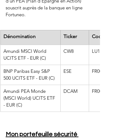
d'un PEA (Plan d'Epargne en Action) 
souscrit auprès de la banque en ligne 
Fortuneo.
Dénomination
Ticker
Code ISIN
Amundi MSCI World 
CW8
LU1681043599
UCITS ETF - EUR (C)
BNP Paribas Easy S&P 
ESE
FR0011550185
500 UCITS ETF - EUR (C)
Amundi PEA Monde 
DCAM
FR001400U5Q4
(MSCI World) UCITS ETF 
- EUR (C)
Mon portefeuille sécurité 