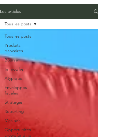
Les articles
Tous les posts
Tous les posts
Produits
bancaires
Bourse
Immobilier
Atypique
Enveloppes
fiscales
Stratégie
Reporting
Mes avis
Opportunités
crowdfunding