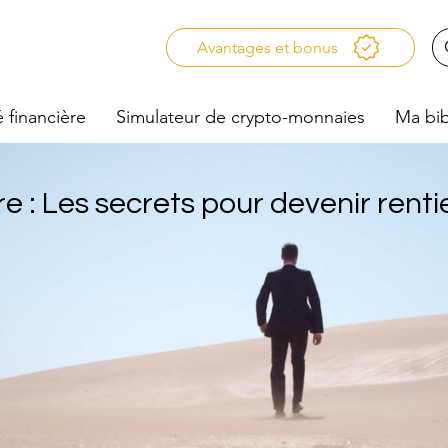
Avantages et bonus
é financière
Simulateur de crypto-monnaies
Ma bib
re : Les secrets pour devenir renti