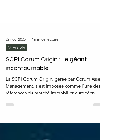
22 nov. 2025
7 min de lecture
Mes avis
SCPI Corum Origin : Le géant
incontournable
La SCPI Corum Origin, gérée par Corum Asset
Management, s’est imposée comme l’une des
références du marché immobilier européen
grâce à son positionnement unique, son
rendement attractif et sa stratégie
d’investissement opportuniste. Depuis son
lancement, elle séduit de nombreux épargnants
à la recherche d’un investissement immobilier