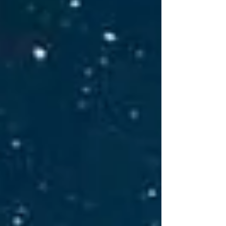
diversifié, performant et accessible, tout en
offrant un niveau de transparence apprécié dans
l’univers des SCPI.