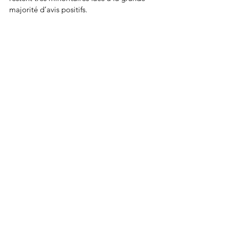
majorité d’avis positifs.
Source: 
Trustpilot
Conclusion
Enerfip : La plateforme 
d’investissement en énergies 
renouvelables
Enerfip illustre parfaitement la manière 
dont la finance peut s’allier à l’écologie 
pour proposer des solutions 
d’investissement innovantes. Grâce à son 