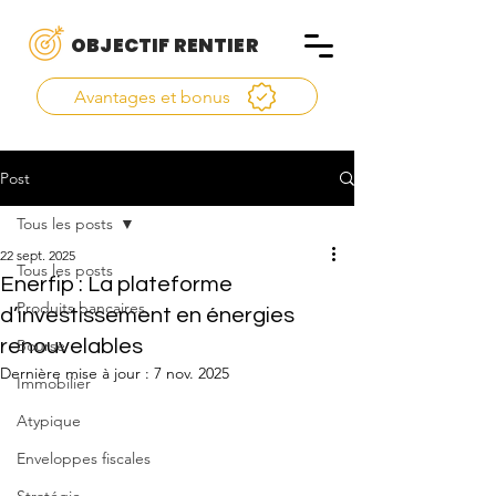
OBJECTIF RENTIER
Avantages et bonus
Post
Tous les posts
22 sept. 2025
Tous les posts
Enerfip : La plateforme
Produits bancaires
d’investissement en énergies
renouvelables
Bourse
Dernière mise à jour :
7 nov. 2025
Immobilier
Atypique
Enveloppes fiscales